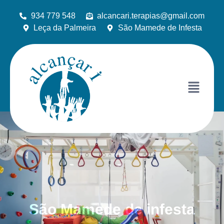
934 779 548
alcancari.terapias@gmail.com
Leça da Palmeira
São Mamede de Infesta
São Mamede de infesta