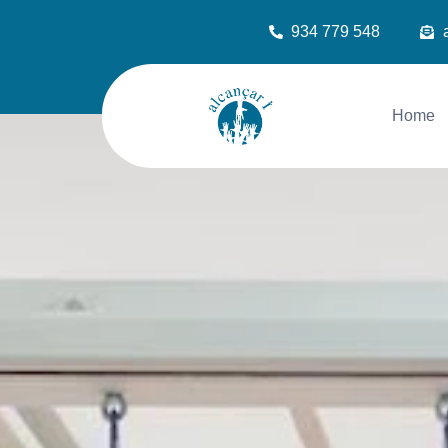
934 779 548
Home