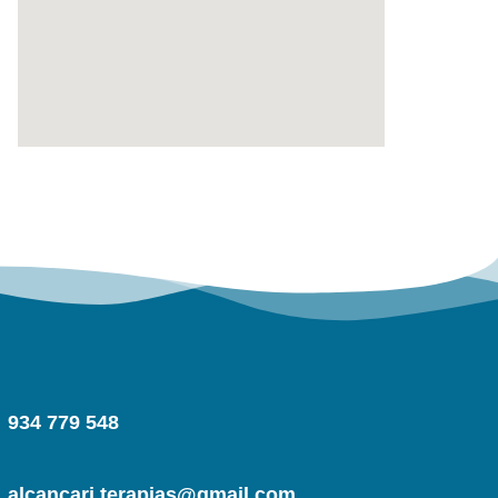
934 779 548
alcancari.terapias@gmail.com